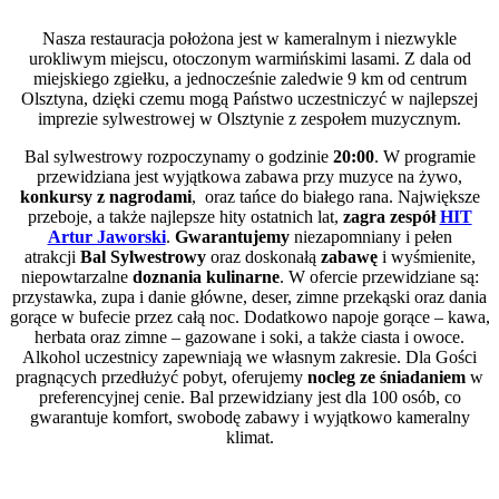
Nasza restauracja położona jest w kameralnym i niezwykle
urokliwym miejscu, otoczonym warmińskimi lasami. Z dala od
miejskiego zgiełku, a jednocześnie zaledwie 9 km od centrum
Olsztyna, dzięki czemu mogą Państwo uczestniczyć w najlepszej
imprezie sylwestrowej w Olsztynie z zespołem muzycznym.
Bal sylwestrowy rozpoczynamy o godzinie
20:00
. W programie
przewidziana jest wyjątkowa zabawa przy muzyce na żywo,
konkursy z nagrodami
, oraz tańce do białego rana. Największe
przeboje, a także najlepsze hity ostatnich lat,
zagra zespół
HIT
Artur Jaworski
.
Gwarantujemy
niezapomniany i pełen
atrakcji
Bal Sylwestrowy
oraz doskonałą
zabawę
i wyśmienite,
niepowtarzalne
doznania kulinarne
. W ofercie przewidziane są:
przystawka, zupa i danie główne, deser, zimne przekąski oraz dania
gorące w bufecie przez całą noc. Dodatkowo napoje gorące – kawa,
herbata oraz zimne – gazowane i soki, a także ciasta i owoce.
Alkohol uczestnicy zapewniają we własnym zakresie. Dla Gości
pragnących przedłużyć pobyt, oferujemy
nocleg ze śniadaniem
w
preferencyjnej cenie. Bal przewidziany jest dla 100 osób, co
gwarantuje komfort, swobodę zabawy i wyjątkowo kameralny
klimat.