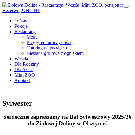
Rezerwuj
ONLINE
O Nas
Pokoje
Restauracja
Menu
Przyjęcia i uroczystości
Catering na przyjęcia
Biesiada grillowa z ogniskiem
Wesela
Dla Rodziny
Dla Szkół
Mini ZOO
Kontakt
Sylwester
Serdecznie zapraszamy na Bal Sylwestrowy 2025/26
do Ziołowej Doliny w Olsztynie!