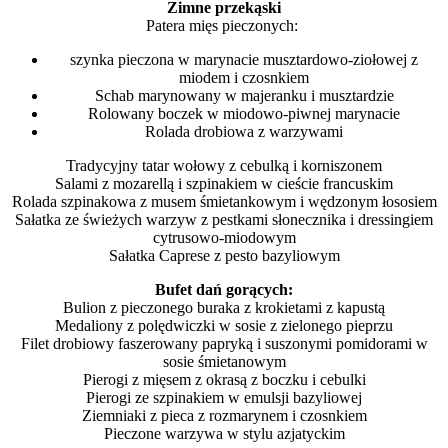
Zimne przekąski
Patera mięs pieczonych:
szynka pieczona w marynacie musztardowo-ziołowej z
miodem i czosnkiem
Schab marynowany w majeranku i musztardzie
Rolowany boczek w miodowo-piwnej marynacie
Rolada drobiowa z warzywami
Tradycyjny tatar wołowy z cebulką i korniszonem
Salami z mozarellą i szpinakiem w cieście francuskim
Rolada szpinakowa z musem śmietankowym i wędzonym łososiem
Sałatka ze świeżych warzyw z pestkami słonecznika i dressingiem
cytrusowo-miodowym
Sałatka Caprese z pesto bazyliowym
Bufet dań gorących:
Bulion z pieczonego buraka z krokietami z kapustą
Medaliony z polędwiczki w sosie z zielonego pieprzu
Filet drobiowy faszerowany papryką i suszonymi pomidorami w
sosie śmietanowym
Pierogi z mięsem z okrasą z boczku i cebulki
Pierogi ze szpinakiem w emulsji bazyliowej
Ziemniaki z pieca z rozmarynem i czosnkiem
Pieczone warzywa w stylu azjatyckim